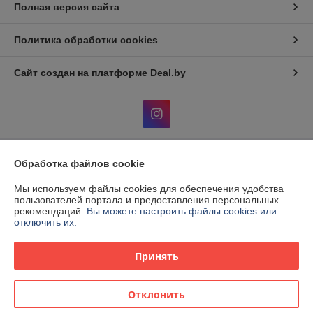
Полная версия сайта
Политика обработки cookies
Сайт создан на платформе Deal.by
Обработка файлов cookie
Информация для покупателя
Мы используем файлы cookies для обеспечения удобства
Индивидуальный предприниматель:
ИП Продолятченко Денис
Викторович
пользователей портала и предоставления персональных
г. Могилев, ул. Бялыницкого-Бирули д.4, кв.67
рекомендаций.
Вы можете настроить файлы cookies или
отключить их.
Регистрационный номер ЕГР: 790583589
УНП: 790583589
Принять
Регистрационный орган: Администрация Ленинского района
г.Могилёва
Отклонить
Дата регистрации компании: 19.10.2022