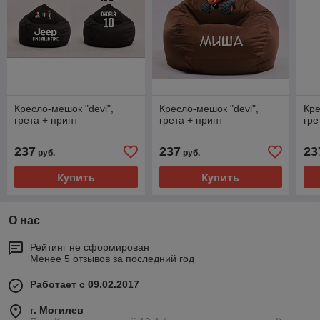
Кресло-мешок "devi",
Кресло-мешок "devi",
Кре
грета + принт
грета + принт
гре
237
237
23
руб.
руб.
Купить
Купить
О нас
Рейтинг не сформирован
Менее 5 отзывов за последний год
Работает с 09.02.2017
г. Могилев