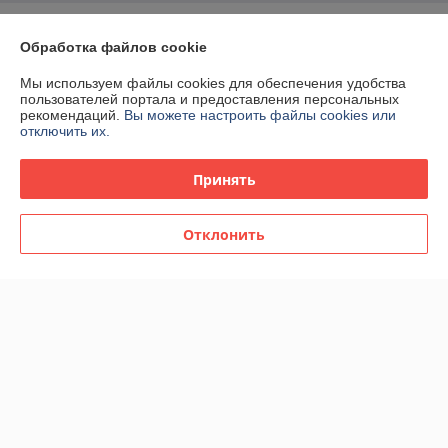
О нас
Обработка файлов cookie
Контакты
Мы используем файлы cookies для обеспечения удобства
пользователей портала и предоставления персональных
рекомендаций.
Вы можете настроить файлы cookies или
Доставка и оплата
отключить их.
График работы
Принять
Полная версия сайта
Отклонить
Политика обработки cookies
Сайт создан на платформе Deal.by
Информация для покупателя