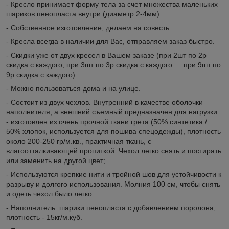
- Кресло принимает форму тела за счет множества маленьких
шариков пенопласта внутри (диаметр 2-4мм).
- Собственное изготовление, делаем на совесть.
- Кресла всегда в наличии для Вас, отправляем заказ быстро.
- Скидки уже от двух кресел в Вашем заказе (при 2шт по 2р
скидка с каждого, при 3шт по 3р скидка с каждого … при 9шт по
9р скидка с каждого).
- Можно пользоваться дома и на улице.
- Состоит из двух чехлов. Внутренний в качестве оболочки
наполнителя, а внешний съемный предназначен для нагрузки:
- изготовлен из очень прочной ткани грета (50% синтетика /
50% хлопок, используется для пошива спецодежды), плотность
около 200-250 гр/м.кв., практичная ткань, с
влагоотталкивающей пропиткой. Чехол легко снять и постирать
или заменить на другой цвет;
- Используются крепкие нити и тройной шов для устойчивости к
разрыву и долгого использования. Молния 100 см, чтобы снять
и одеть чехол было легко.
- Наполнитель: шарики пенопласта с добавлением поролона,
плотность - 15кг/м.куб.