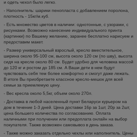
и одеть чехол было легко.
- Наполнитель: шарики пенопласта с добавлением поролона,
плотность - 15кг/м.куб.
- Есть множество цветов в наличии: однотонные, с узорами, с
рисунками. Возможно нанесение индивидуального принта
(картинки) по Вашему желанию, заранее бесплатно нарисуем и
предоставим макет.
- Размер универсальный взрослый, кресло вместительное,
ширина около 95-100 см, высота около 120 см (по шву), высота
сидя на кресле около 80 см. Будет удобно для человека массой
до 120 кг и ростом до 185 см. А Ваши дети в нем будут
чувствовать себя тем более комфортно и смогут даже лежать.
В итоге Вы приобретаете классное кресло-мешок для всей
семьи за приемлемую цену.
- Вес кресла около 5,5кг, объем около 270л.
- Доставка в любой населенный пункт Беларуси курьером на
дом в течение 1-3 дней. Цена доставки 16р за 1шт, 20р за 2шт,
цена большего количества по согласованию. Оплата
наличными при получении или предоплата онлайн на выбор
покупателя. Также возможен самовывоз в день заказа.
- Также можно заказать отдельно чехлы или наполнитель. Цены