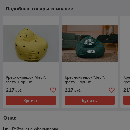
Подобные товары компании
Кресло-мешок "devi",
Кресло-мешок "devi",
Кре
грета + принт
грета + принт
гре
217
217
21
руб.
руб.
Купить
Купить
О нас
Рейтинг не сформирован