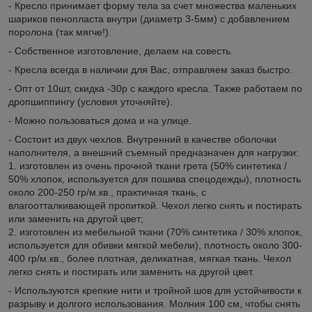
- Кресло принимает форму тела за счет множества маленьких
шариков пенопласта внутри (диаметр 3-5мм) с добавлением
поролона (так мягче!).
- Собственное изготовление, делаем на совесть.
- Кресла всегда в наличии для Вас, отправляем заказ быстро.
- Опт от 10шт, скидка -30р с каждого кресла. Также работаем по
дропшиппингу (условия уточняйте).
- Можно пользоваться дома и на улице.
- Состоит из двух чехлов. Внутренний в качестве оболочки
наполнителя, а внешний съемный предназначен для нагрузки:
1. изготовлен из очень прочной ткани грета (50% синтетика /
50% хлопок, используется для пошива спецодежды), плотность
около 200-250 гр/м.кв., практичная ткань, с
влагоотталкивающей пропиткой. Чехол легко снять и постирать
или заменить на другой цвет;
2. изготовлен из мебельной ткани (70% синтетика / 30% хлопок,
используется для обивки мягкой мебели), плотность около 300-
400 гр/м.кв., более плотная, деликатная, мягкая ткань. Чехол
легко снять и постирать или заменить на другой цвет.
- Используются крепкие нити и тройной шов для устойчивости к
разрыву и долгого использования. Молния 100 см, чтобы снять