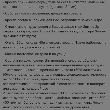
- Кресло принимает форму тела за счет множества маленьких
шариков пенопласта внутри (диаметр 2-4мм).
- Собственное изготовление, делаем на совесть.
- Кресла всегда в наличии для Вас, отправляем заказ быстро.
- Скидки уже от двух кресел в Вашем заказе (при 2шт по 2р
скидка с каждого, при 3шт по 3р скидка с каждого … при 9шт по
9р скидка с каждого).
- Опт от 10шт, скидка -40р с каждого кресла. Также работаем по
дропшиппингу (условия уточняйте).
- Можно пользоваться дома и на улице.
- Состоит из двух чехлов. Внутренний в качестве оболочки
наполнителя, а внешний съемный предназначен для нагрузки:
1. изготовлен из очень прочной ткани грета (50% синтетика /
50% хлопок, используется для пошива спецодежды), плотность
около 200-250 гр/м.кв., практичная ткань, с
влагоотталкивающей пропиткой. Чехол легко снять и постирать
или заменить на другой цвет;
2. изготовлен из мебельной ткани (80% синтетика / 20% хлопок,
используется для обивки мягкой мебели), плотность около 300-
400 гр/м.кв., более плотная, деликатная, мягкая ткань. Чехол
легко снять и постирать или заменить на другой цвет.