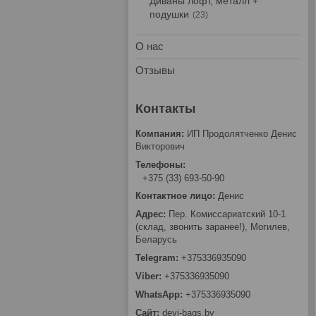
Диваны лофт, металл +
подушки
23
О нас
Отзывы
ИП Продолятченко Денис
Викторович
+375 (33) 693-50-90
Денис
Пер. Комиссариатский 10-1
(склад, звонить заранее!), Могилев,
Беларусь
+375336935090
+375336935090
+375336935090
devi-bags.by