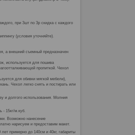
аждого, при 3шт по 3р скидка с каждого
шиппингу (условия уточняйте).
еля, а внешний съемный предназначен
пок, используется для пошива
 влагоотталкивающей пропиткой. Чехол
ьзуется для обивки мягкой мебели),
ткань. Чехол легко снять и постирать или
ыву и долгого использования. Молния
 - 15кг/м.куб.
ами. Возможно нанесение
латно нарисуем и предоставим макет.
 лет примерно до 140см и 40кг, габариты