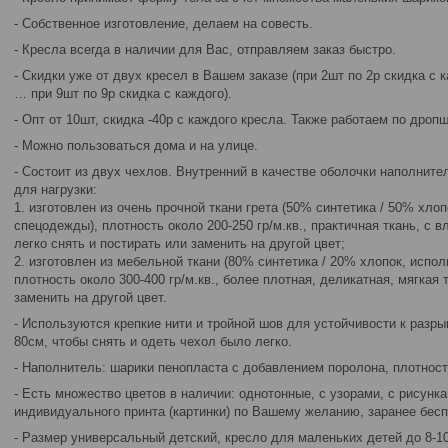
- Собственное изготовление, делаем на совесть.
- Кресла всегда в наличии для Вас, отправляем заказ быстро.
- Скидки уже от двух кресел в Вашем заказе (при 2шт по 2р скидка с к
… при 9шт по 9р скидка с каждого).
- Опт от 10шт, скидка -40р с каждого кресла. Также работаем по дроп
- Можно пользоваться дома и на улице.
- Состоит из двух чехлов. Внутренний в качестве оболочки наполнит
для нагрузки:
1. изготовлен из очень прочной ткани грета (50% синтетика / 50% хло
спецодежды), плотность около 200-250 гр/м.кв., практичная ткань, с
легко снять и постирать или заменить на другой цвет;
2. изготовлен из мебельной ткани (80% синтетика / 20% хлопок, испол
плотность около 300-400 гр/м.кв., более плотная, деликатная, мягкая 
заменить на другой цвет.
- Используются крепкие нити и тройной шов для устойчивости к разр
80см, чтобы снять и одеть чехол было легко.
- Наполнитель: шарики пенопласта с добавлением поролона, плотность
- Есть множество цветов в наличии: однотонные, с узорами, с рисунк
индивидуального принта (картинки) по Вашему желанию, заранее бесп
- Размер универсальный детский, кресло для маленьких детей до 8-10