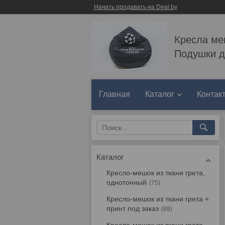
Начать продавать на Deal.by
Кресла ме
Подушки д
Главная
Каталог
Контак
Каталог
Кресло-мешок из ткани грета,
однотонный
75
Кресло-мешок из ткани грета +
принт под заказ
89