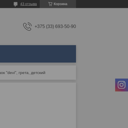
43 отзыва
Корзина
+375 (33) 693-50-90
к "devi", грета, детский