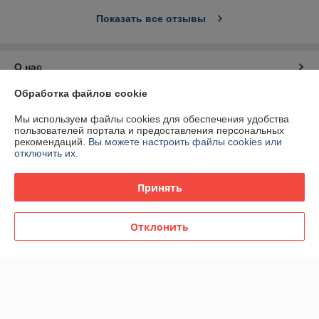
Показать все отзывы
О нас
Обработка файлов cookie
Контакты
Мы используем файлы cookies для обеспечения удобства
пользователей портала и предоставления персональных
Доставка и оплата
рекомендаций.
Вы можете настроить файлы cookies или
отключить их.
График работы
Принять
Полная версия сайта
Отклонить
Политика обработки cookies
Сайт создан на платформе Deal.by