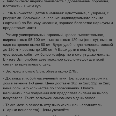
- Наполнитель: шарики пенопласта с добавлением поролона,
плотность - 15кг/м.куб.
- Есть множество цветов в наличии: однотонные, с узорами, с
рисунками. Возможно нанесение индивидуального принта
(картинки) по Вашему желанию, заранее бесплатно нарисуем и
предоставим макет.
- Размер универсальный взрослый, кресло вместительное,
ширина около 95-100 см, высота около 120 см (по шву), высота
сидя на кресле около 80 см. Будет удобно для человека массой
до 120 кг и ростом до 190 см. А Ваши дети в нем будут
чувствовать себя тем более комфортно и смогут даже лежать.
В итоге Вы приобретаете классное кресло-мешок для всей
семьи за приемлемую цену.
- Вес кресла около 5,5кг, объем около 270л.
- Доставка в любой населенный пункт Беларуси курьером на
дом в течение 1-3 дней. Цена доставки 10р за 1шт, 12р за 2шт,
цена большего количества по согласованию. Оплата
наличными при получении или предоплата онлайн на выбор
покупателя. Также возможен самовывоз в день заказа.
- Также можно заказать отдельно чехлы или наполнитель
(шарики пенопласта). Цены уточняйте.