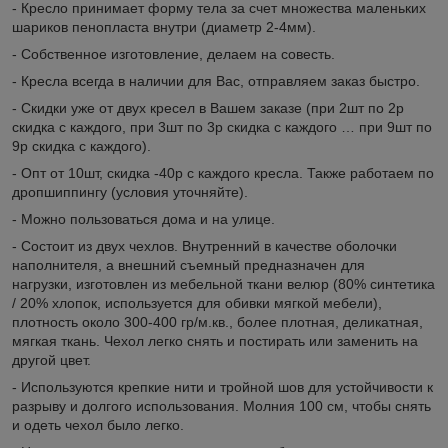
- Кресло принимает форму тела за счет множества маленьких
шариков пенопласта внутри (диаметр 2-4мм).
- Собственное изготовление, делаем на совесть.
- Кресла всегда в наличии для Вас, отправляем заказ быстро.
- Скидки уже от двух кресел в Вашем заказе (при 2шт по 2р
скидка с каждого, при 3шт по 3р скидка с каждого … при 9шт по
9р скидка с каждого).
- Опт от 10шт, скидка -40р с каждого кресла. Также работаем по
дропшиппингу (условия уточняйте).
- Можно пользоваться дома и на улице.
- Состоит из двух чехлов. Внутренний в качестве оболочки
наполнителя, а внешний съемный предназначен для
нагрузки, изготовлен из мебельной ткани велюр (80% синтетика
/ 20% хлопок, используется для обивки мягкой мебели),
плотность около 300-400 гр/м.кв., более плотная, деликатная,
мягкая ткань. Чехол легко снять и постирать или заменить на
другой цвет.
- Используются крепкие нити и тройной шов для устойчивости к
разрыву и долгого использования. Молния 100 см, чтобы снять
и одеть чехол было легко.