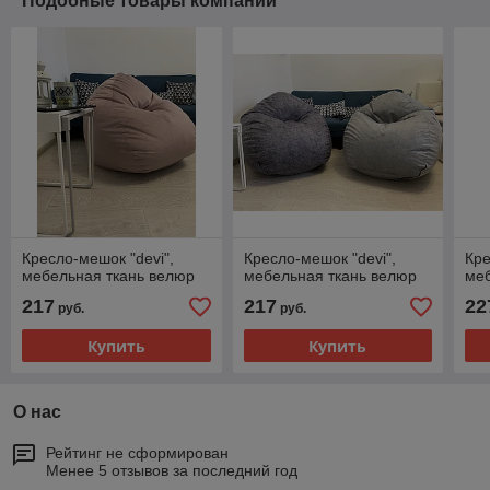
Подобные товары компании
Кресло-мешок "devi",
Кресло-мешок "devi",
Кре
мебельная ткань велюр
мебельная ткань велюр
меб
217
217
22
руб.
руб.
Купить
Купить
О нас
Рейтинг не сформирован
Менее 5 отзывов за последний год