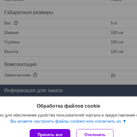
Габаритные размеры
Вес
5 кг
Ширина
100 см
Глубина
100 см
Высота
120 см
Комплектация
Замок-молния
Да
Информация для заказа
Цена:
217
руб.
Обработка файлов cookie
s для обеспечения удобства пользователей портала и предоставления
Вы можете настроить файлы cookies или отключить их.
Принять все
Отклонить
Сайт создан на платформе Deal.by