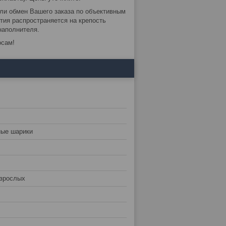
или обмен Вашего заказа по объективным
нтия распространяется на крепость
наполнителя.
осам!
ные шарики
взрослых