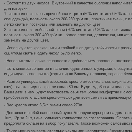
- Состоит из двух чехлов. Внутренний в качестве оболочки наполнит
для нагрузки:
1. изготовлен из очень прочной ткани грета (50% синтетика / 50% хло
спецодежды), плотность около 200-250 гр/м.кв., практичная ткань, с
легко снять и постирать или заменить на другой цвет;
2. изготовлен из мебельной ткани (70% синтетика / 30% хлопок, испол
плотность около 300-400 гр/м.кв., более плотная, деликатная, мягкая 
заменить на другой цвет.
- Используются крепкие нити и тройной шов для устойчивости к разры
см, чтобы снять и одеть чехол было легко.
- Наполнитель: шарики пенопласта с добавлением поролона, плотность
- Есть множество цветов в наличии: однотонные, с узорами, с рисунк
индивидуального принта (картинки) по Вашему желанию, заранее бесп
- Размер универсальный взрослый, кресло вместительное, ширина око
шву), высота сидя на кресле около 80 см. Будет удобно для человека 
Ваши дети в нем будут чувствовать себя тем более комфортно и смог
приобретаете классное кресло-мешок для всей семьи за приемлемую 
- Вес кресла около 5,5кг, объем около 270л.
- Доставка в любой населенный пункт Беларуси курьером на дом в теч
1шт, 12р за 2шт, цена большего количества по согласованию. Оплата
предоплата онлайн на выбор покупателя. Также возможен самовывоз в
- Также можно заказать отдельно чехлы или наполнитель (шарики пен