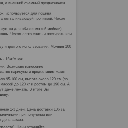
еля, а внешний съемный предназначен
пок, используется для пошива
 влагоотталкивающей пропиткой. Чехол
ьзуется для обивки мягкой мебели),
ткань. Чехол легко снять и постирать или
ву и долгого использования. Молния 100
 - 15кг/м.куб.
ами. Возможно нанесение
латно нарисуем и предоставим макет.
ло 95-100 см, высота около 120 см (по
массой до 120 кг и ростом до 190 см. А
ут даже лежать. В итоге Вы
цену.
ение 1-3 дней. Цена доставки 10р за
 наличными при получении или
 день заказа.
опласта). Цены уточняйте.