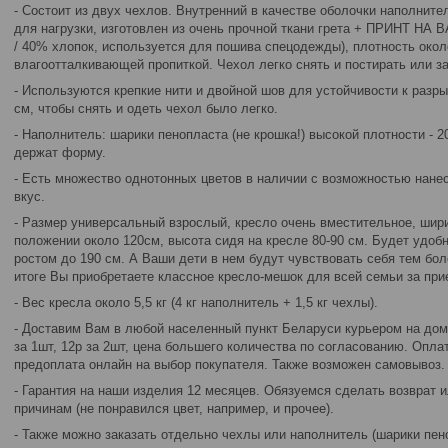
- Состоит из двух чехлов. Внутренний в качестве оболочки наполнит
для нагрузки, изготовлен из очень прочной ткани грета + ПРИНТ Н
/ 40% хлопок, используется для пошива спецодежды), плотность около 
влагоотталкивающей пропиткой. Чехол легко снять и постирать или за
- Используются крепкие нити и двойной шов для устойчивости к разр
см, чтобы снять и одеть чехол было легко.
- Наполнитель: шарики пенопласта (не крошка!) высокой плотности - 20
держат форму.
- Есть множество однотонных цветов в наличии с возможностью нанес
вкус.
- Размер универсальный взрослый, кресло очень вместительное, шири
положении около 120см, высота сидя на кресле 80-90 см. Будет удобн
ростом до 190 см. А Ваши дети в нем будут чувствовать себя тем бо
итоге Вы приобретаете классное кресло-мешок для всей семьи за пр
- Вес кресла около 5,5 кг (4 кг наполнитель + 1,5 кг чехлы).
- Доставим Вам в любой населенный пункт Беларуси курьером на дом 
за 1шт, 12р за 2шт, цена большего количества по согласованию. Опл
предоплата онлайн на выбор покупателя. Также возможен самовывоз.
- Гарантия на наши изделия 12 месяцев. Обязуемся сделать возврат 
причинам (не понравился цвет, например, и прочее).
- Также можно заказать отдельно чехлы или наполнитель (шарики пен