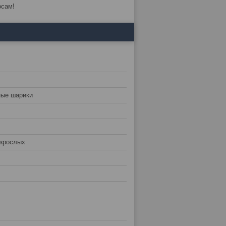
осам!
ные шарики
взрослых