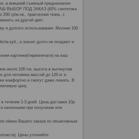
еля, а внешний съемный предназначен
А ВАШ ВЫБОР ПОД ЗАКАЗ (60% синтетика
200 гр/м.кв., практичная ткань, с
менить на другой цвет.
ыву и долгого использования. Молния 100
кг/м.куб., а значит долго не оседают и
ения картинки(термопечати) на ваш
на около 100 см, высота в вытянутом
о для человека массой до 120 кг и
лее комфортно и смогут даже лежать. В
иемлемую цену.
в течение 1-3 дней. Цена доставки 10р
ата наличными при получении или
или обмен Вашего заказа по объективным
опласта). Цены уточняйте.