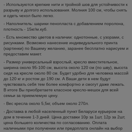
- Используются крепкие нити и тройной шов для устойчивости к
разрыву и долгого использования. Молния 100 см, чтобы снять
и одеть чехол было легко.
- Наполнитель: шарики пенопласта с добавлением поролона,
плотность - 15кг/м.куб.
- Есть множество цветов в наличии: однотонные, с узорами, с
рисунками. Возможно нанесение индивидуального принта
(картинки) по Вашему желанию, заранее бесплатно нарисуем и
предоставим макет.
- Размер универсальный взрослый, кресло вместительное,
ширина около 95-100 см, высота около 120 см (по шву), высота
сидя на кресле около 80 см. Будет удобно для человека массой
до 120 кг и ростом до 190 см. А Ваши дети в нем будут
чувствовать себя тем более комфортно и смогут даже лежать.
В итоге Вы приобретаете классное кресло-мешок для всей
семьи за приемлемую цену.
- Вес кресла около 5,5кг, объем около 270л.
- Доставка в любой населенный пункт Беларуси курьером на
дом в течение 1-3 дней. Цена доставки 10р за 1шт, 12р за 2шт,
цена большего количества по согласованию. Оплата
наличными при получении или предоплата онлайн на выбор