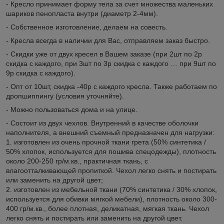
- Кресло принимает форму тела за счет множества маленьких
шариков пенопласта внутри (диаметр 2-4мм).
- Собственное изготовление, делаем на совесть.
- Кресла всегда в наличии для Вас, отправляем заказ быстро.
- Скидки уже от двух кресел в Вашем заказе (при 2шт по 2р
скидка с каждого, при 3шт по 3р скидка с каждого … при 9шт по
9р скидка с каждого).
- Опт от 10шт, скидка -40р с каждого кресла. Также работаем по
дропшиппингу (условия уточняйте).
- Можно пользоваться дома и на улице.
- Состоит из двух чехлов. Внутренний в качестве оболочки
наполнителя, а внешний съемный предназначен для нагрузки:
1. изготовлен из очень прочной ткани грета (50% синтетика /
50% хлопок, используется для пошива спецодежды), плотность
около 200-250 гр/м.кв., практичная ткань, с
влагоотталкивающей пропиткой. Чехол легко снять и постирать
или заменить на другой цвет;
2. изготовлен из мебельной ткани (70% синтетика / 30% хлопок,
используется для обивки мягкой мебели), плотность около 300-
400 гр/м.кв., более плотная, деликатная, мягкая ткань. Чехол
легко снять и постирать или заменить на другой цвет.