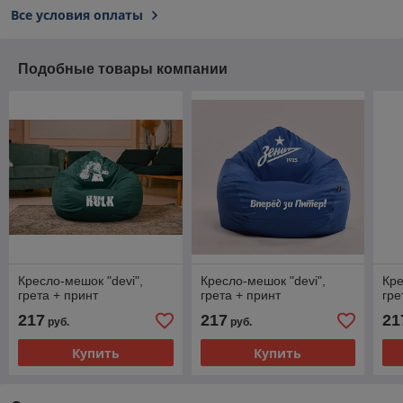
Все условия оплаты
Подобные товары компании
Кресло-мешок "devi",
Кресло-мешок "devi",
Кре
грета + принт
грета + принт
гре
217
217
21
руб.
руб.
Купить
Купить