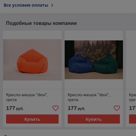
Все условия оплаты
Подобные товары компании
Кресло-мешок "devi",
Кресло-мешок "devi",
Кре
грета
грета
гре
177
177
17
руб.
руб.
Купить
Купить