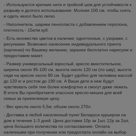
- Используются крепкие нити и тройной шов для устойчивости к
разрыву и долгого использования. Молния 100 см, чтобы снять
и одеть чехол было легко.
- Наполнитель: шарики пенопласта с добавлением поролона,
плотность - 15кг/м.куб.
- Есть множество цветов в наличии: однотонные, с узорами, с
рисунками. Возможно нанесение индивидуального принта
(картинки) по Вашему желанию, заранее бесплатно нарисуем и
предоставим макет.
- Размер универсальный взрослый, кресло вместительное,
ширина около 95-100 см, высота около 120 см (по шву), высота
сидя на кресле около 80 см. Будет удобно для человека массой
до 120 кг и ростом до 190 см. А Ваши дети в нем будут
чувствовать себя тем более комфортно и смогут даже лежать.
В итоге Вы приобретаете классное кресло-мешок для всей
семьи за приемлемую цену.
- Вес кресла около 5,5кг, объем около 270л.
- Доставка в любой населенный пункт Беларуси курьером на
дом в течение 1-3 дней. Цена доставки 10р за 1шт, 12р за 2шт,
цена большего количества по согласованию. Оплата
наличными при получении или предоплата онлайн на выбор