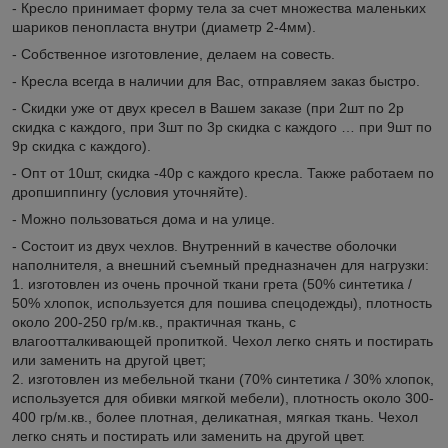
- Кресло принимает форму тела за счет множества маленьких
шариков пенопласта внутри (диаметр 2-4мм).
- Собственное изготовление, делаем на совесть.
- Кресла всегда в наличии для Вас, отправляем заказ быстро.
- Скидки уже от двух кресел в Вашем заказе (при 2шт по 2р
скидка с каждого, при 3шт по 3р скидка с каждого … при 9шт по
9р скидка с каждого).
- Опт от 10шт, скидка -40р с каждого кресла. Также работаем по
дропшиппингу (условия уточняйте).
- Можно пользоваться дома и на улице.
- Состоит из двух чехлов. Внутренний в качестве оболочки
наполнителя, а внешний съемный предназначен для нагрузки:
1. изготовлен из очень прочной ткани грета (50% синтетика /
50% хлопок, используется для пошива спецодежды), плотность
около 200-250 гр/м.кв., практичная ткань, с
влагоотталкивающей пропиткой. Чехол легко снять и постирать
или заменить на другой цвет;
2. изготовлен из мебельной ткани (70% синтетика / 30% хлопок,
используется для обивки мягкой мебели), плотность около 300-
400 гр/м.кв., более плотная, деликатная, мягкая ткань. Чехол
легко снять и постирать или заменить на другой цвет.